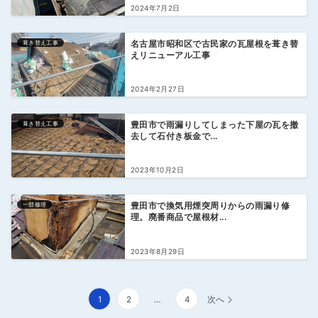
2024年7月2日
葺き替え工事
名古屋市昭和区で古民家の瓦屋根を葺き替
えリニューアル工事
2024年2月27日
葺き替え工事
豊田市で雨漏りしてしまった下屋の瓦を撤
去して石付き板金で...
2023年10月2日
一部修理
豊田市で換気用煙突周りからの雨漏り修
理。廃番商品で屋根材...
2023年8月29日
投
1
2
…
4
次へ