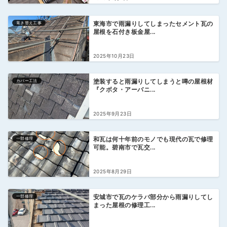
葺き替え工事
東海市で雨漏りしてしまったセメント瓦の
屋根を石付き板金屋...
2025年10月23日
カバー工法
塗装すると雨漏りしてしまうと噂の屋根材
『クボタ・アーバニ...
2025年9月23日
一部修理
和瓦は何十年前のモノでも現代の瓦で修理
可能。碧南市で瓦交...
2025年8月29日
一部修理
安城市で瓦のケラバ部分から雨漏りしてし
まった屋根の修理工...