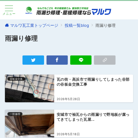
メニュー
マルワ瓦工業トップページ
投稿一覧blog
雨漏り修理
雨漏り修理
谷板金交換
瓦の街・高浜市で雨漏りしてしまった谷部
の谷板金交換工事
2026年5月28日
一部修理
安城市で袖瓦からの雨漏りで野地板が腐っ
てきてしまった瓦屋...
2026年5月18日