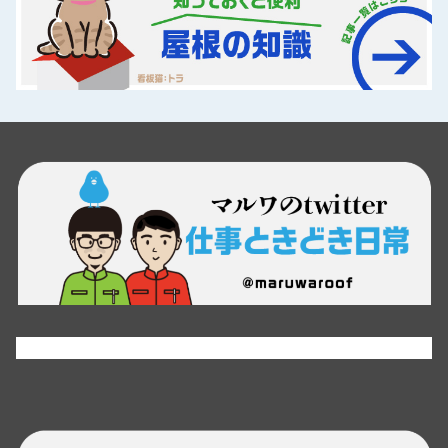
Tweets by maruwaroof