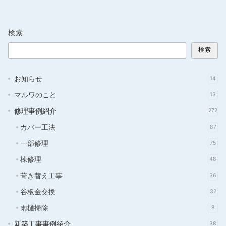
稿
の
検索
ペ
検索
ー
ジ
お知らせ
14
送
マルワのこと
13
り
修理事例紹介
272
カバー工法
87
一部修理
75
棟修理
48
葺き替え工事
36
谷板金交換
32
雨樋掃除
8
新築工事事例紹介
38