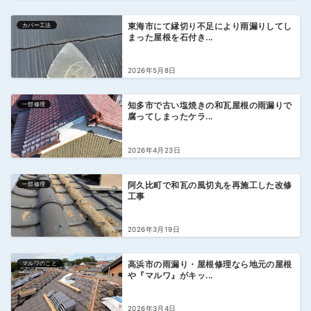
カバー工法
東海市にて縁切り不足により雨漏りしてし
まった屋根を石付き...
2026年5月8日
一部修理
知多市で古い塩焼きの和瓦屋根の雨漏りで
腐ってしまったケラ...
2026年4月23日
一部修理
阿久比町で和瓦の風切丸を再施工した改修
工事
2026年3月19日
マルワのこと
高浜市の雨漏り・屋根修理なら地元の屋根
や『マルワ』がキッ...
2026年3月4日