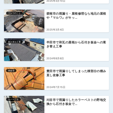
2025年3月10日
マルワのこと
碧南市の雨漏り・屋根修理なら地元の屋根
や『マルワ』がキッ...
2025年3月4日
葺き替え工事
半田市で和瓦の屋根から石付き板金への葺
き替え工事
2024年8月6日
棟修理
豊田市で雨漏りしてしまった棟部分の積み
直し改修工事
2024年7月15日
カバー工法
刈谷市で雨漏りしたカラーベストの野地交
換から石付き板金で...