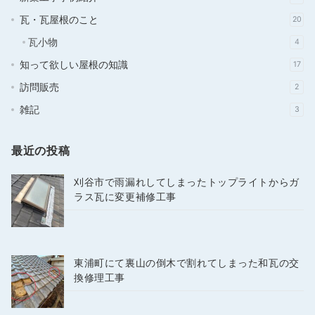
瓦・瓦屋根のこと
20
瓦小物
4
知って欲しい屋根の知識
17
訪問販売
2
雑記
3
最近の投稿
刈谷市で雨漏れしてしまったトップライトからガ
ラス瓦に変更補修工事
東浦町にて裏山の倒木で割れてしまった和瓦の交
換修理工事