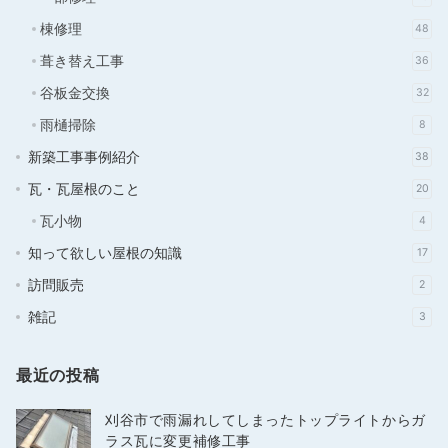
棟修理
48
葺き替え工事
36
谷板金交換
32
雨樋掃除
8
新築工事事例紹介
38
瓦・瓦屋根のこと
20
瓦小物
4
知って欲しい屋根の知識
17
訪問販売
2
雑記
3
最近の投稿
刈谷市で雨漏れしてしまったトップライトからガ
ラス瓦に変更補修工事