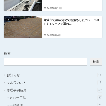
2024年10月11日
カバー工法
高浜市で経年劣化で色落ちしたカラーベス
トをTルーフで重ね...
2024年10月4日
検索
検索
お知らせ
14
マルワのこと
13
修理事例紹介
272
カバー工法
87
一部修理
75