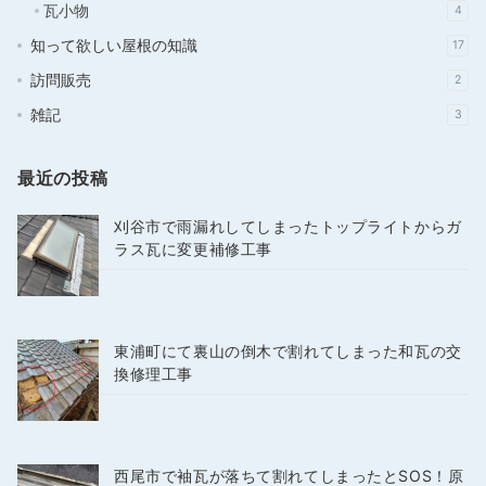
瓦小物
4
知って欲しい屋根の知識
17
訪問販売
2
雑記
3
最近の投稿
刈谷市で雨漏れしてしまったトップライトからガ
ラス瓦に変更補修工事
東浦町にて裏山の倒木で割れてしまった和瓦の交
換修理工事
西尾市で袖瓦が落ちて割れてしまったとSOS！原