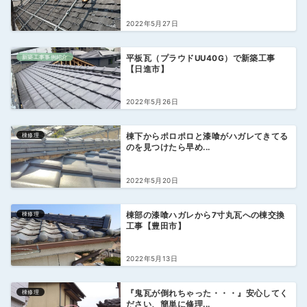
2022年5月27日
新築工事事例紹介
平板瓦（プラウドUU40G）で新築工事
【日進市】
2022年5月26日
棟修理
棟下からポロポロと漆喰がハガレてきてる
のを見つけたら早め...
2022年5月20日
棟修理
棟部の漆喰ハガレから7寸丸瓦への棟交換
工事【豊田市】
2022年5月13日
棟修理
『鬼瓦が倒れちゃった・・・』安心してく
ださい、簡単に修理...