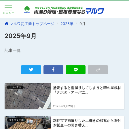
メニュー
マルワ瓦工業トップページ
2025年
9月
2025年9月
記事一覧
カバー工法
塗装すると雨漏りしてしまうと噂の屋根材
『クボタ・アーバニ...
2025年9月23日
葺き替え工事
刈谷市で雨漏りした土葺きの和瓦から石付
き板金への葺き替え...