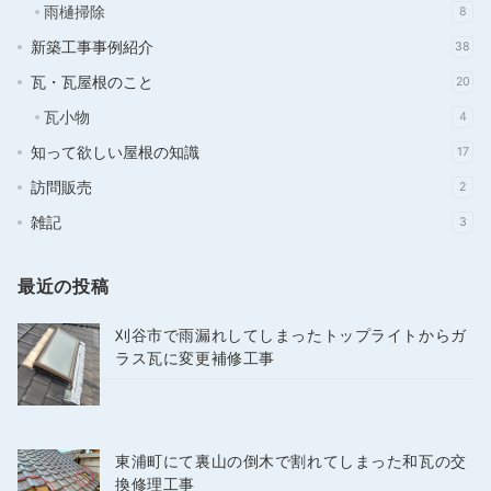
雨樋掃除
8
新築工事事例紹介
38
瓦・瓦屋根のこと
20
瓦小物
4
知って欲しい屋根の知識
17
訪問販売
2
雑記
3
最近の投稿
刈谷市で雨漏れしてしまったトップライトからガ
ラス瓦に変更補修工事
東浦町にて裏山の倒木で割れてしまった和瓦の交
換修理工事