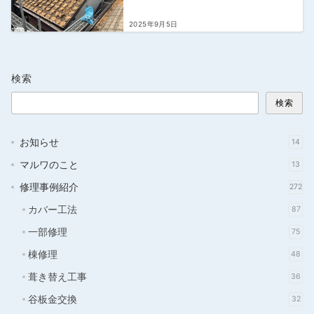
2025年9月5日
検索
検索
お知らせ
14
マルワのこと
13
修理事例紹介
272
カバー工法
87
一部修理
75
棟修理
48
葺き替え工事
36
谷板金交換
32