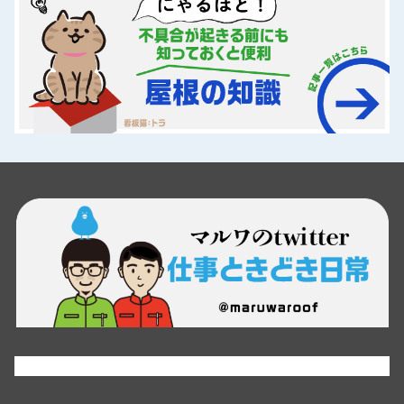
Tweets by maruwaroof