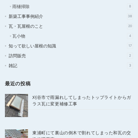
雨樋掃除
8
新築工事事例紹介
38
瓦・瓦屋根のこと
20
瓦小物
4
知って欲しい屋根の知識
17
訪問販売
2
雑記
3
最近の投稿
刈谷市で雨漏れしてしまったトップライトからガ
ラス瓦に変更補修工事
東浦町にて裏山の倒木で割れてしまった和瓦の交