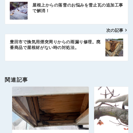
投
屋根上からの落雪のお悩みを雪止瓦の追加工事
稿
で解消！
ナ
次の記事
ビ
ゲ
豊田市で換気用煙突周りからの雨漏り修理。廃
番商品で屋根材がない時の対処法。
ー
シ
ョ
関連記事
ン