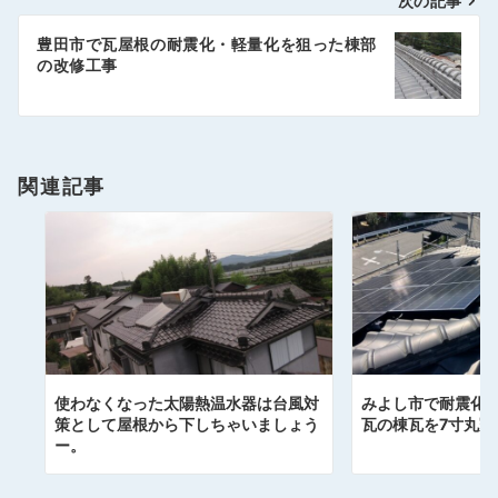
次の記事
ビ
ゲ
豊田市で瓦屋根の耐震化・軽量化を狙った棟部
の改修工事
ー
シ
ョ
関連記事
ン
使わなくなった太陽熱温水器は台風対
みよし市で耐震化
策として屋根から下しちゃいましょう
瓦の棟瓦を7寸丸冠
ー。