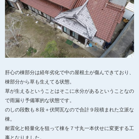
肝心の棟部分は経年劣化で中の屋根土が傷んできており、
棟部分から草も生えてる状態。
草が生えるということはそこに水分があるということなの
で雨漏り予備軍的な状態です。
のしの段数も８段＋伏間瓦なので合計９段積まれた立派な
棟。
耐震化と軽量化を狙って棟を７寸丸一本伏せに変更する工
事となりました。