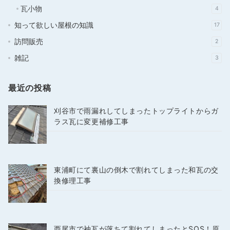
瓦小物
4
知って欲しい屋根の知識
17
訪問販売
2
雑記
3
最近の投稿
刈谷市で雨漏れしてしまったトップライトからガ
ラス瓦に変更補修工事
東浦町にて裏山の倒木で割れてしまった和瓦の交
換修理工事
西尾市で袖瓦が落ちて割れてしまったとSOS！原