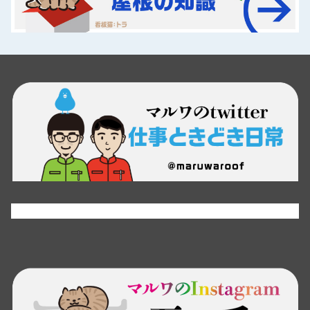
Tweets by maruwaroof