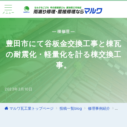
メニュー
— 棟修理 —
豊田市にて谷板金交換工事と棟瓦
の耐震化・軽量化を計る棟交換工
事。
2023年3月10日
マルワ瓦工業トップページ
投稿一覧blog
修理事例紹介
棟修理