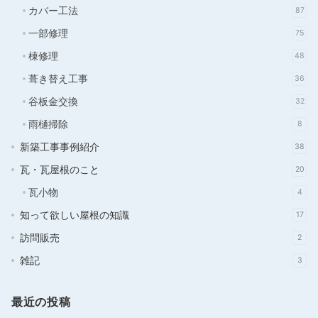
カバー工法
87
一部修理
75
棟修理
48
葺き替え工事
36
谷板金交換
32
雨樋掃除
8
新築工事事例紹介
38
瓦・瓦屋根のこと
20
瓦小物
4
知って欲しい屋根の知識
17
訪問販売
2
雑記
3
最近の投稿