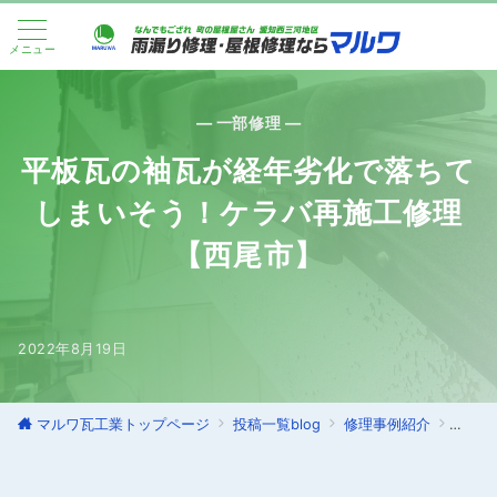
メニュー
— 一部修理 —
平板瓦の袖瓦が経年劣化で落ちて
しまいそう！ケラバ再施工修理
【西尾市】
2022年8月19日
マルワ瓦工業トップページ
投稿一覧blog
修理事例紹介
一部修