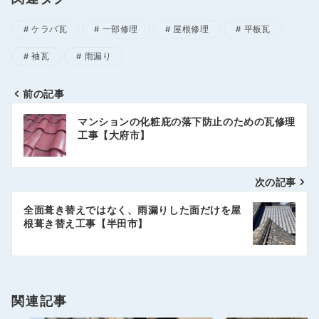
ケラバ瓦
一部修理
屋根修理
平板瓦
袖瓦
雨漏り
前の記事
投
マンションの化粧庇の落下防止のための瓦修理
稿
工事【大府市】
ナ
次の記事
ビ
ゲ
全面葺き替えではなく、雨漏りした面だけを屋
根葺き替え工事【半田市】
ー
シ
ョ
関連記事
ン