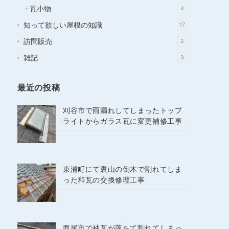
瓦小物
4
知って欲しい屋根の知識
17
訪問販売
2
雑記
3
最近の投稿
刈谷市で雨漏れしてしまったトップ
ライトからガラス瓦に変更補修工事
東浦町にて裏山の倒木で割れてしま
った和瓦の交換修理工事
西尾市で袖瓦が落ちて割れてしまっ