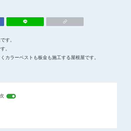
業です。
です。
なくカラーベストも板金も施工する屋根屋です。
次