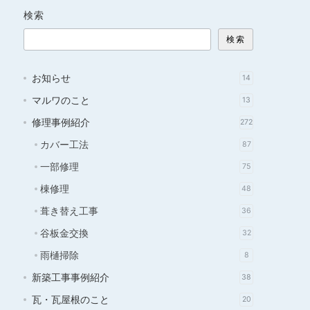
検索
検索
お知らせ
14
マルワのこと
13
修理事例紹介
272
カバー工法
87
一部修理
75
棟修理
48
葺き替え工事
36
谷板金交換
32
雨樋掃除
8
新築工事事例紹介
38
瓦・瓦屋根のこと
20