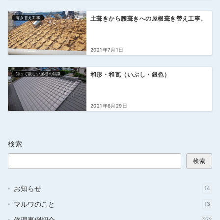
葺き替え工事
土葺きから腰葺きへの屋根葺き替え工事。
2021年7月1日
知って欲しい屋根の知識
和形・和瓦（いぶし・銀色）
2021年6月29日
検索
検索
お知らせ
14
マルワのこと
13
修理事例紹介
272