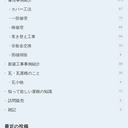
カバー工法
87
一部修理
75
棟修理
48
葺き替え工事
36
谷板金交換
32
雨樋掃除
8
新築工事事例紹介
38
瓦・瓦屋根のこと
20
瓦小物
4
知って欲しい屋根の知識
17
訪問販売
2
雑記
3
最近の投稿