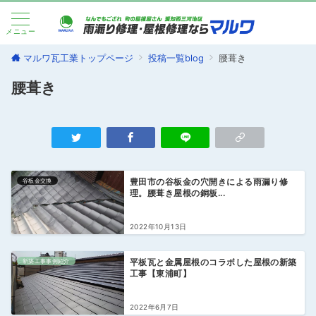
メニュー
マルワ瓦工業トップページ
投稿一覧blog
腰葺き
腰葺き
谷板金交換
豊田市の谷板金の穴開きによる雨漏り修
理。腰葺き屋根の銅板...
2022年10月13日
新築工事事例紹介
平板瓦と金属屋根のコラボした屋根の新築
工事【東浦町】
2022年6月7日