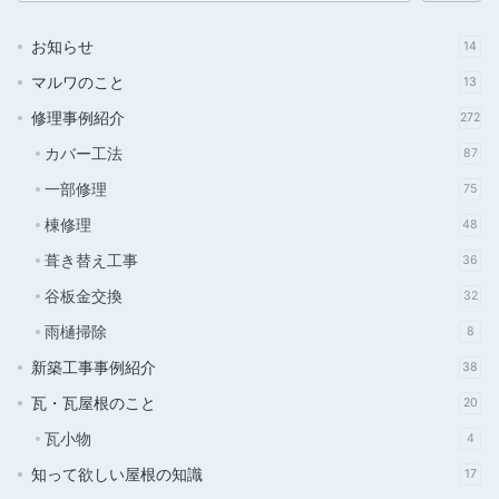
お知らせ
14
マルワのこと
13
修理事例紹介
272
カバー工法
87
一部修理
75
棟修理
48
葺き替え工事
36
谷板金交換
32
雨樋掃除
8
新築工事事例紹介
38
瓦・瓦屋根のこと
20
瓦小物
4
知って欲しい屋根の知識
17