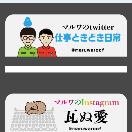
Tweets by maruwaroof