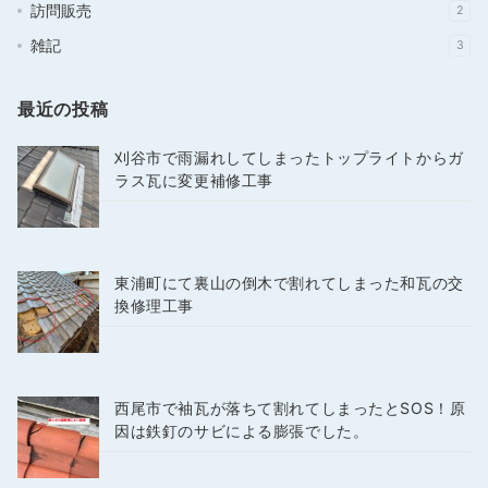
訪問販売
2
雑記
3
最近の投稿
刈谷市で雨漏れしてしまったトップライトからガ
ラス瓦に変更補修工事
東浦町にて裏山の倒木で割れてしまった和瓦の交
換修理工事
西尾市で袖瓦が落ちて割れてしまったとSOS！原
因は鉄釘のサビによる膨張でした。