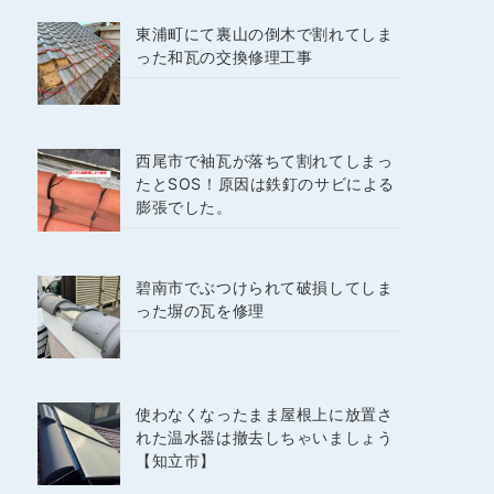
東浦町にて裏山の倒木で割れてしま
った和瓦の交換修理工事
西尾市で袖瓦が落ちて割れてしまっ
たとSOS！原因は鉄釘のサビによる
膨張でした。
碧南市でぶつけられて破損してしま
った塀の瓦を修理
使わなくなったまま屋根上に放置さ
れた温水器は撤去しちゃいましょう
【知立市】