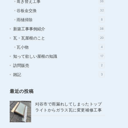
葺き替え工事
36
谷板金交換
32
雨樋掃除
8
新築工事事例紹介
38
瓦・瓦屋根のこと
20
瓦小物
4
知って欲しい屋根の知識
17
訪問販売
2
雑記
3
最近の投稿
刈谷市で雨漏れしてしまったトップ
ライトからガラス瓦に変更補修工事