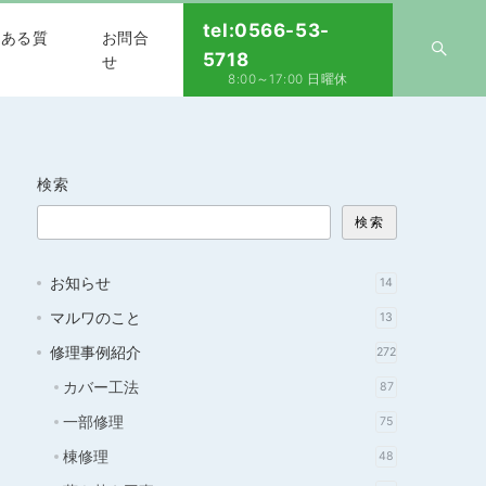
tel:0566-53-
くある質
お問合
5718
せ
8:00～17:00 日曜休
検索
検索
お知らせ
14
マルワのこと
13
修理事例紹介
272
カバー工法
87
一部修理
75
棟修理
48