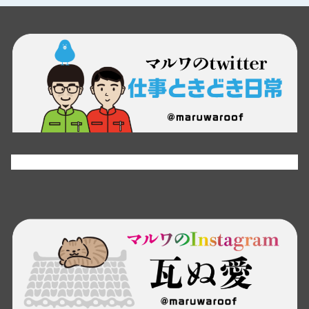
Tweets by maruwaroof