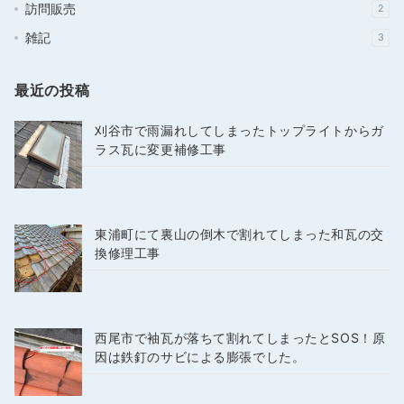
訪問販売
2
雑記
3
最近の投稿
刈谷市で雨漏れしてしまったトップライトからガ
ラス瓦に変更補修工事
東浦町にて裏山の倒木で割れてしまった和瓦の交
換修理工事
西尾市で袖瓦が落ちて割れてしまったとSOS！原
因は鉄釘のサビによる膨張でした。