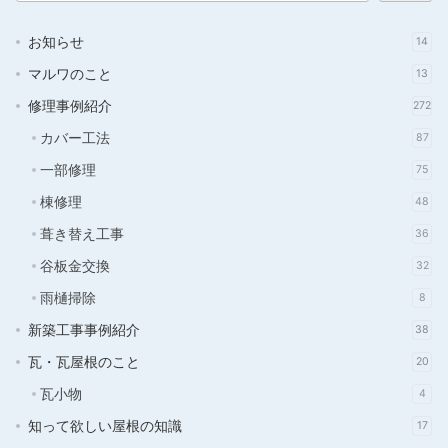
お知らせ
14
マルワのこと
13
修理事例紹介
272
カバー工法
87
一部修理
75
棟修理
48
葺き替え工事
36
谷板金交換
32
雨樋掃除
8
新築工事事例紹介
38
瓦・瓦屋根のこと
20
瓦小物
4
知って欲しい屋根の知識
17